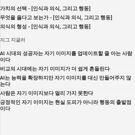
여 개의 예제, 유추를 넣어 두었다. 다른 사람이
적인 테크닉을 효과적으로 사용하는 방법 생산
이 흐려지면 조직은 감정 게임으로 변한다. 조직
가치의 선택 - [인식과 의식, 그리고 행동]
원하는 걸 가질 수 있게 돕는다면 당신도 모든
성과 프로의식을 고취시키는 방법 사람들이 사
문제의 본질은 대체로 정렬(alignment) 문제이
걸 가질 수 있다는 점을 강조함에 따라 오늘날
무엇을 옳다고 보는가 - [인식과 의식, 그리고 행동]
지 않는 기본적인 이유를 극복하는 방법 까다로
고, 각자가 최선을 다하는 것보다 같은 방향, 같
경쟁 사회에서 차별화된 주제를 이야기할 것이
의식의 형성 - [인식과 의식, 그리고 행동]
운 고객을 효과적으로 다루는 방법 지그 지글러
은 개념 정의, 같은 숫자로 움직이는지가 성패를
다. 작가의 입장에서 말하건대 전반적으로 이 책
가 세일즈라는 직업에 대해 가진 자부심은 대단
가른다. 이 전제를 실제 운영 방식으로 풀어내는
은 다른 책들과 확실히 다르며 효과적이다. 그러
지그 지글러
하다. 그는 자신이 처음 판매한 주방기구를 더
[리더의 가면]에서는 식학의 관점을 통해 조직을
나 처음부터 내 목적이 이렇게 쓰는 것은 아니었
이상 판매하지 않지만 40년이 지나도 변함없이
‘감정’이 아니라 ‘구조’로 바라보는 프레임을 제
AI 시대의 성공자는 자기 이미지를 업데이트할 줄 아는 사람
다. 연설하면서 책을 썼기 때문에 달라진 것이
그 제품에 대한 확신을 가지고 있다고 고백한다.
시한다. 그 프레임은 크게 역할·규칙·수...
이다
다. (내가 의심스러운 눈으로 토론의 화두를 던
그러면서 세상의 세일즈맨, 세일즈우먼에게 가
지는 사람이 된 기분이다. 딱히 기록을 정한 건
비교의 시대에는 자기 이미지가 더 쉽게 흔들린다
족과 친구에게 권할 수 있을 만큼 자신이 팔고
아니지만 독자들을 긴장하게 만들었으니까) 몇
있는 상품이나 서비스에 대한 확신이 없다면 자
AI는 능력을 확장하지만 자기 이미지를 대신 만들어주지 않
년에 걸쳐 이 책의 원제인 ‘비스킷, 벼룩, 과장된
는다
신이 팔고 있는 것의 가치에 대해 스스로 의문을
악수’에 대해 3,000번 넘게 연설을 해왔다. 처음
제기해 봐야 한다고 이야기한다. 그는 고객이 사
사람은 자기 이미지보다 멀리 가지 못한다
에는 이 책을 소재로 45분간 프레젠테이션을 하
지 말아야 할 물건을 사게 만드는 사람은 유능한
긍정적인 자기 이미지는 현실 도피가 아니라 행동의 출발점
면 충분했다. 몇 년이 지나자 45분간의 이야기가
세일즈맨이 아니라 비윤리적인 세일즈맨이라고
이다
이렇게 두꺼운 책, ‘아이 캔 I can’ 코스로 확장되
단정한다. 성직자를 제외하고 인생에서 우리가
었다. 나는 학교와 교회에서 아이 캔 코스를 가
추구할 수 있는 일 중에 세일즈가 가장 높은 수
르치며, 일 년에 두 번 텍사스, 댈러스에서 3일
준의 인테그리티를 요구한다는 것이 그의 믿음
과정인 ‘본 투 윈’ 세미나를 개최한다. [정상에서
이다. 우리의 인생은 그 자체가 따지고 보면 세