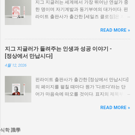
지그 지글러는 세계에서 가장 뛰어난 연설가 중
는 주요 원인이 능력 부족이 아니라 착각에 있다
한 명이며 자기계발과 동기부여의 대가이다. 핀
는 점이다. 상사는 ‘말했으니 전달됐겠지’라고 여
라이트 출판사가 출간한 [세일즈 클로징]은 지그
기고, 팀원은 ‘열심히 하면 알아주겠지’라고 기대
지글러가 [정상에서 만납시다]라는 영감 넘치는
하며, 조직은 ‘팀워크가 좋아서 괜찮다’는 분위기
READ MORE »
자기계발서를 출간한 후, 50년 동안 틈틈이 수집
에 안도하기 쉽다. 그러나 이런 착각이 쌓이면
했던 자료와 훌륭한 강사들의 강연을 들을 때마
기준 없는 평가가 생기고 책임은 흐려지며, 대화
다 적어둔 메모, 신문과 잡지에서 스크랩한 세일
는 감정적으로 기울고 실행력은 빠르게 약화한
지그 지글러가 들려주는 인생과 성공 이야기 -
즈 관련 기사 등 방대한 정보와 실제 경험을 바
다. 식학은 이 악순환을 끊기 위해 ‘의도’나 ‘선
[정상에서 만납시다]
탕으로 쓴 세일즈 판매의 교과서와 같은 책이다.
의’가 아니라 ‘개념 정의’와 ‘기준’을 세우는 일을
4월 12, 2026
고객의 행동을 이끌어 내는 최고의 설득 방법은
우선한다. 이때 식학이 제시하는 핵심 전제는 다
무엇인가? 고객은 우리가 그들을 위해 최선의
음과 같다. 사람은 의식 구조상 같은 말을 다르
핀라이트 출판사가 출간한 [정상에서 만납시다]
이익을 도모한다는 것을 믿을까? 이것은 성공한
게 이해하므로 설명을 늘리는 것보다 ‘개념 정의
의 페이지를 펼칠 때마다 뭔가 ‘다르다’라는 단
세일즈 프로들이 날마다 던져야 할 질문 중 겨우
와 기준’을 세우는 일이 중요하다. 관리의 목적
어가 마음속에 떠오를 것이다. 표지의 제목부터
두 가지일 뿐이다. 흥미로운 이야기와 실제 사례
은 기분이 아니라 ‘성과의 재현성’이며, 좋은 리
색다른데, ‘끝’이라는 단원으로 시작하는 것도 매
로 가득 찬 [세일즈 클로징]은 효과적인 설득의
더는 분위기를 만드는 사람이 아니라 ‘결과를 반
READ MORE »
우 특이하게 느껴진다. 이 책은 ‘느낌’, ‘중요한 문
기술을 숙달하기 위해 필요한 전략과 가이드라
복 가능하게 만드는 사람’이다. 성과는 개인의
제’, ‘기술’에서 다른 책들과 다르다. 예를 들어 나
인을 제시한다. [세일즈 클로징]에서는 다음과
의지보다 시스템에서 나오고 시스템은 역할· 규
는 당신을 ‘조종’하면서 당신이 메시지를 분명히
같은 것들을 배울 수 있다. 따뜻함, 열정 그리고
칙 ·평가로 구축된다. 평가는 동기부여 장치가
식학 識學
이해할 수 있도록 강한 문구나 짤막한 농담, 800
인테그리티를 전달하는 방법 백여 가지의 창의
아니라 기대치를 조정하는 장치이며, 평가 기준